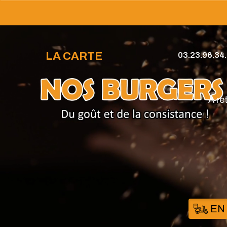
LA CARTE
03.23.96.34
À re
EN