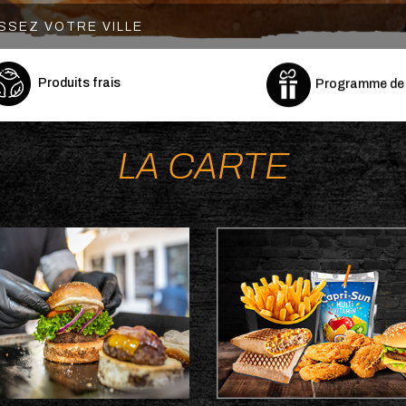
Produits frais
Programme de F
os
Burgers
LA CARTE
akes
Sandwichs