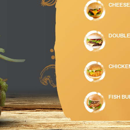
CHEESE B
DOUBLE C
CHICKEN 
FISH BUR