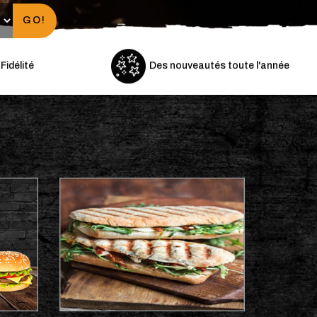
GO!
idélité
Des nouveautés toute l'année
Menus Enfants
Paninis
Plats Orientaux
TACOS BO